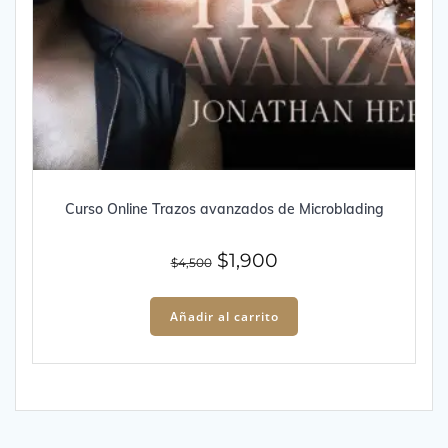
Curso Online Trazos avanzados de Microblading
El
El
$
1,900
$
4,500
precio
precio
original
actual
Añadir al carrito
era:
es:
$4,500.
$1,900.