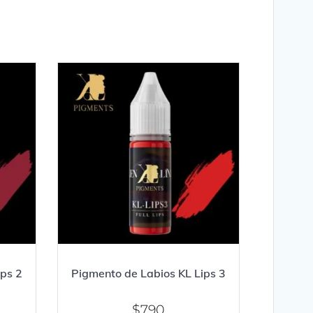
ips 2
Pigmento de Labios KL Lips 3
$
790