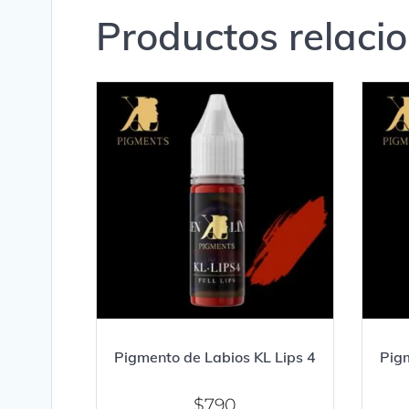
Productos relaci
Pigmento de Labios KL Lips 4
Pigm
$
790