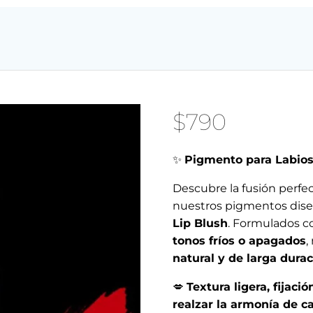
$
790
✨
Pigmento para Labios 
Descubre la fusión perfe
nuestros pigmentos dise
Lip Blush
. Formulados c
tonos fríos o apagados
,
natural y de larga dura
💋
Textura ligera, fijac
realzar la armonía de ca