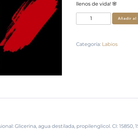
llenos de vida! 🌸
Pigmento
Añadir al 
de
Labios
KL
Categoría:
Labios
Lips
6
cantidad
nal: Glicerina, agua destilada, propilenglicol. CI: 15850, 