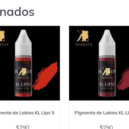
onados
ento de Labios KL Lips 5
Pigmento de Labios KL L
$
790
$
790