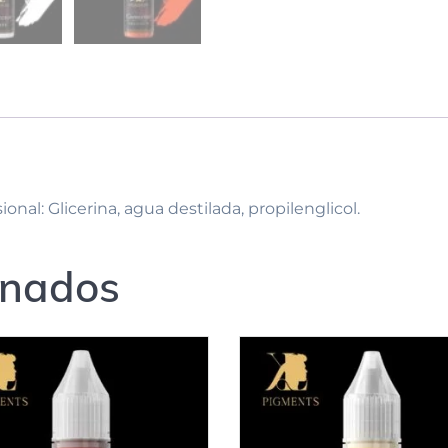
nal: Glicerina, agua destilada, propilenglicol.
onados