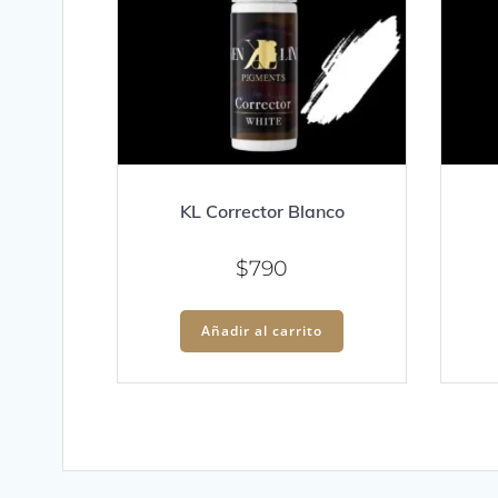
KL Corrector Blanco
$
790
Añadir al carrito