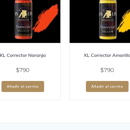
KL Corrector Naranja
KL Corrector Amarill
$
790
$
790
Añadir al carrito
Añadir al carrito