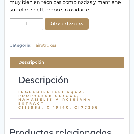
muy bien en técnicas combinadas y mantiene
su color en el tiempo sin oxidarse.
KL2
Añadir al carrito
Atenea
cantidad
Categoría:
Hairstrokes
Descripción
Descripción
INGREDIENTES: AQUA,
PROPYLENE GLYCOL,
HAMAMELIS VIRGINIANA
EXTRACT
CI15985, CI19140, CI77266
Productos relacionados