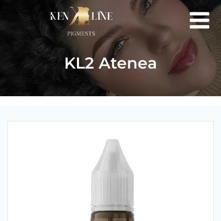
Saltar
al
contenido
KL2 Atenea