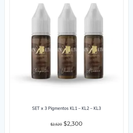
SET x 3 Pigmentos KL1 – KL2 – KL3
El
El
$
2,300
$
2,520
precio
precio