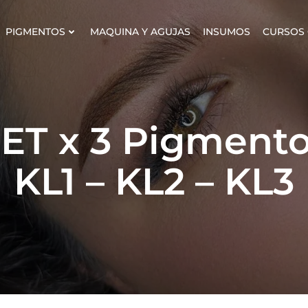
PIGMENTOS
MAQUINA Y AGUJAS
INSUMOS
CURSOS 
ET x 3 Pigment
KL1 – KL2 – KL3