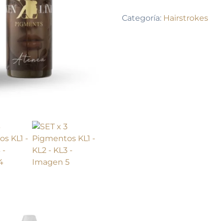
Pigmentos
Categoría:
Hairstrokes
KL1
-
KL2
-
KL3
cantidad