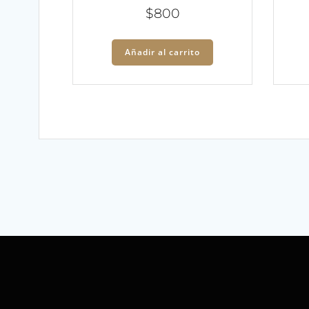
$
800
Añadir al carrito