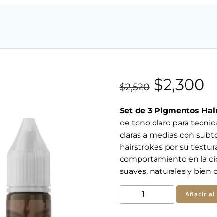
El
E
$
2,300
$
2,520
precio
p
Set de 3 Pigmentos Hai
de tono claro para tecnic
original
a
claras a medias con subt
hairstrokes por su textura
era:
es
comportamiento en la cic
suaves, naturales y bien 
$2,520.
$
SET
Añadir al 
x
3