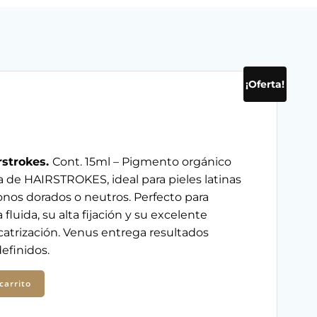
¡Oferta!
l
recio
rstrokes.
Cont. 15ml – Pigmento orgánico
a de HAIRSTROKES, ideal para pieles latinas
ctual
onos dorados o neutros. Perfecto para
 fluida, su alta fijación y su excelente
:
atrización. Venus entrega resultados
definidos.
2,300.
carrito